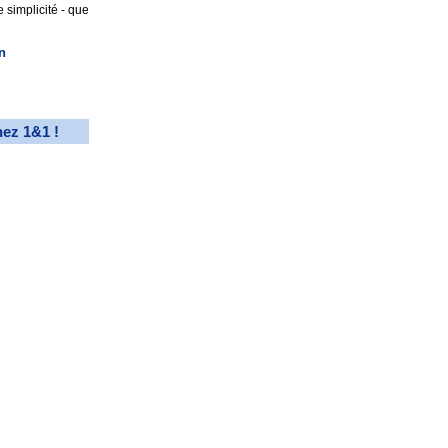
 simplicité - que
n
hez 1&1 !