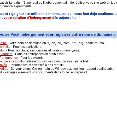
savoir-faire du n°1 mondial de l'hébergement afin de réaliser votre site web en toute
butant ou expérimenté.
lus et rejoignez les millions d'internautes qui nous font déjà confiance e
nt
votre solution d'hébergement
dès aujourd'hui !
votre Pack hébergement et enregistrez votre nom de domaine c
aine
- Votre nom de domaine en .fr, .be, .eu, .com, .net, .org, .name et .info !
 Initial
- Pour les particuliers.
fort
- Pour les clubs, associations et petits commerçants.
Standard
- Pour les entreprises en plein essor.
 Performance
- Pour les experts.
hange
- La solution idéale pour votre communication sur le Net !
rivés
- Performance et flexibilité à prix réduits.
Dédiés
- Serveur Linux, Clé-en-main ou Windows au meilleur rapport qualité-prix !
nt
- Partagez aisément vos documents dans toute l'entreprise !