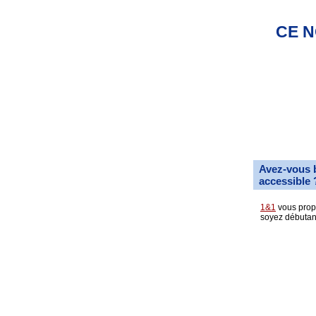
CE N
Avez-vous 
accessible 
1&1
vous propo
soyez débutan